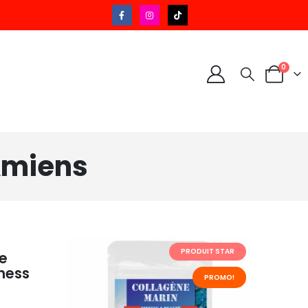
0
Amiens
PRODUIT STAR
e 
ness 
PROMO!
é