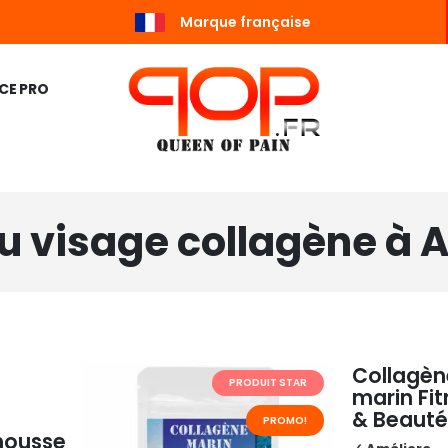
Marque française
CE PRO
du visage collagène à 
 
Collagèn
PRODUIT STAR
marin Fit
& Beaut
PROMO!
ousse