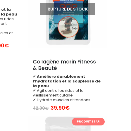
t
RUPTURE DE STOCK
 et la
 la peau
es rides
ment
cles et
Le
90
€
prix
ial
actuel
t :
est :
Collagène marin Fitness 
90€.
39,90€.
& Beauté
✓
Améliore durablement
l’hydratation et la souplesse de
la peau
✓
Agit contre les rides et le
vieillissement cutané
✓
Hydrate muscles et tendons
Le
Le
39,90
€
42,90
€
prix
prix
initial
actuel
PRODUIT STAR
était :
est :
42,90€.
39,90€.