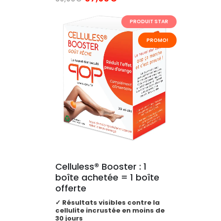
prix
prix
initial
actuel
PRODUIT STAR
était :
est :
39,90€.
37,90€.
PROMO!
Celluless® Booster : 1 
boîte achetée = 1 boîte 
offerte
✓
Résultats visibles contre la
cellulite incrustée en moins de
30 jours