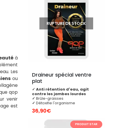
RUPTURE DE STOCK
beauté
à
mplément
eau. Les
Draineur spécial ventre 
iens
ou
plat
llagène
✓
Anti rétention d'eau, agit
rque qop
contre les jambes lourdes
ur venir
✓
Brûle-graisses
✓
Détoxifie l'organisme
sage
est
36,90
€
PRODUIT STAR