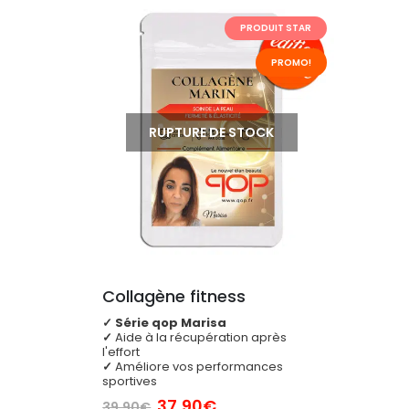
PRODUIT STAR
PROMO!
RUPTURE DE STOCK
Collagène fitness
✓
Série qop Marisa
✓
Aide à la récupération après
l'effort
✓
Améliore vos performances
sportives
Le
Le
37,90
€
39,90
€