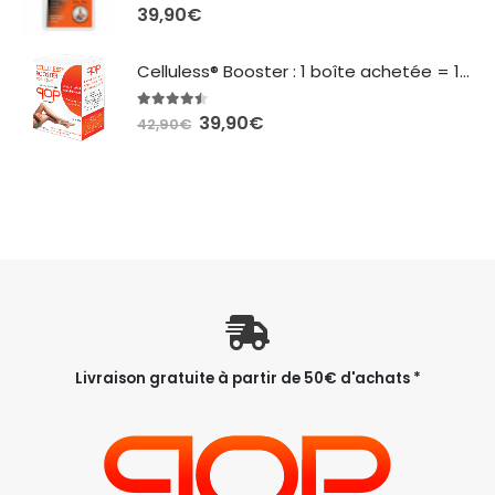
42,90€.
39,90€.
4.44
sur 5
39,90
€
Celluless® Booster : 1 boîte achetée = 1 boîte offerte
4.40
sur 5
Le
Le
39,90
€
42,90
€
prix
prix
initial
actuel
était :
est :
42,90€.
39,90€.
Livraison gratuite à partir de 50€ d'achats *