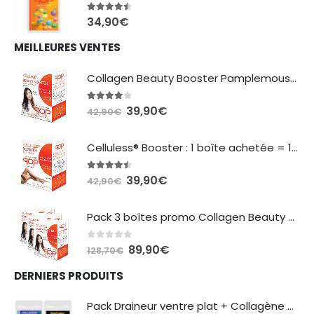
4.38
sur 5
34,90
€
MEILLEURES VENTES
Collagen Beauty Booster Pamplemousse
3.87
sur 5
Le
Le
39,90
€
42,90
€
prix
prix
initial
actuel
Celluless® Booster : 1 boîte achetée = 1 boîte offerte
était :
est :
42,90€.
39,90€.
4.40
sur 5
Le
Le
39,90
€
42,90
€
prix
prix
initial
actuel
Pack 3 boîtes promo Collagen Beauty Booster
était :
est :
42,90€.
39,90€.
0
sur 5
Le
Le
89,90
€
128,70
€
prix
prix
DERNIERS PRODUITS
initial
actuel
était :
est :
Pack Draineur ventre plat + Collagène marin Fitness & Beauté
128,70€.
89,90€.