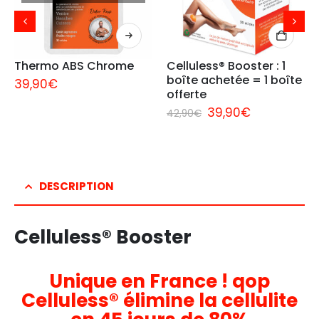
Thermo ABS Chrome
Celluless® Booster : 1 
boîte achetée = 1 boîte 
39,90
€
offerte
Le
Le
39,90
€
42,90
€
prix
prix
initial
actuel
était :
est :
42,90€.
39,90€.
DESCRIPTION
Celluless® Booster
Unique en France ! qop
Celluless® élimine la cellulite