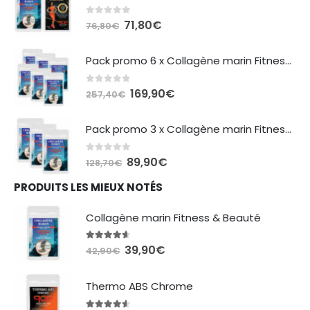
0
sur 5
Le
Le
71,80
€
76,80
€
prix
prix
initial
actuel
Pack promo 6 x Collagène marin Fitness & Beauté
était :
est :
76,80€.
71,80€.
0
sur 5
Le
Le
169,90
€
257,40
€
prix
prix
initial
actuel
Pack promo 3 x Collagène marin Fitness & Beauté
était :
est :
257,40€.
169,90€.
0
sur 5
Le
Le
89,90
€
128,70
€
prix
prix
PRODUITS LES MIEUX NOTÉS
initial
actuel
était :
est :
Collagène marin Fitness & Beauté
128,70€.
89,90€.
4.54
sur 5
Le
Le
39,90
€
42,90
€
prix
prix
initial
actuel
Thermo ABS Chrome
était :
est :