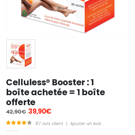
Celluless® Booster : 1
boîte achetée = 1 boîte
offerte
Le
Le
39,90
€
42,90
€
prix
prix
initial
actuel
87
avis client
|
Ajouter un Avis
était :
est :
4.40
Sur 5