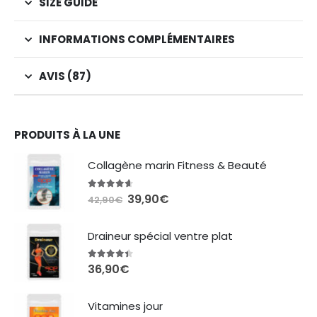
SIZE GUIDE
INFORMATIONS COMPLÉMENTAIRES
AVIS (87)
PRODUITS À LA UNE
Collagène marin Fitness & Beauté
4.54
sur 5
Le
Le
39,90
€
42,90
€
prix
prix
initial
actuel
Draineur spécial ventre plat
était :
est :
42,90€.
39,90€.
4.35
sur 5
36,90
€
Vitamines jour