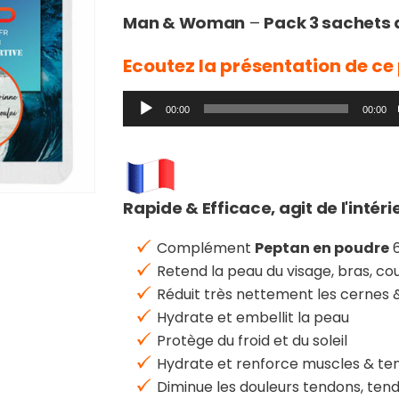
Man & Woman
–
Pack 3 sachets d
Ecoutez la présentation de ce
Lecteur
00:00
00:00
audio
Rapide & Efficace, agit de l'intéri
Complément
Peptan
en poudre
6
Retend la peau du visage, bras, cou
Réduit très nettement les cernes &
Hydrate et embellit la peau
Protège du froid et du soleil
Hydrate et renforce muscles & te
Diminue les douleurs tendons, tendi