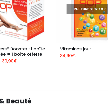
RUPTURE DE STOCK
ess® Booster : 1 boîte 
Vitamines jour
ée = 1 boîte offerte
34,90
€
Le
Le
39,90
€
prix
prix
initial
actuel
était :
est :
42,90€.
39,90€.
 & Beauté