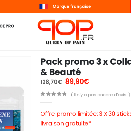
Marque française
CE PRO
Pack promo 3 x Coll
& Beauté
Le
Le
89,90
€
128,70
€
prix
prix
initial
actuel
( Il n’y a pas encore d’avis. )
était :
est :
0
Sur 5
128,70€.
89,90€.
Offre promo limitée: 3 X 30 stic
livraison gratuite*