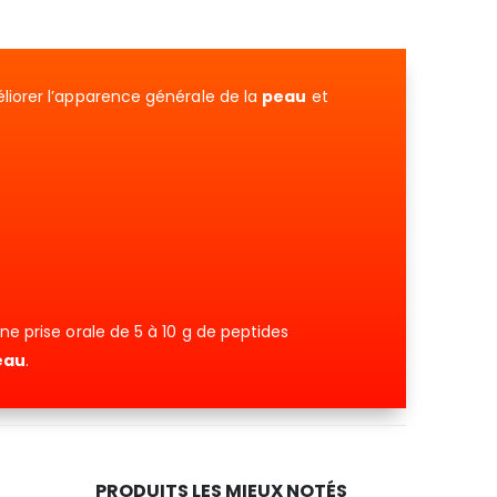
éliorer l’apparence générale de la
peau
et
Une prise orale de 5 à 10 g de peptides
eau
.
PRODUITS LES MIEUX NOTÉS