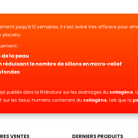
ement jusqu’à 12 semaines, il s’est avéré très efficace pour am
le placebo.
quement :
 de la peau
 réduisant le nombre de sillons en micro-relief
rofondes
jà publiés dans la littérature sur les avantages du
collagène
. 
tif sur les tissus humains contenant du
collagène
, tels que la
p
URES VENTES
DERNIERS PRODUITS