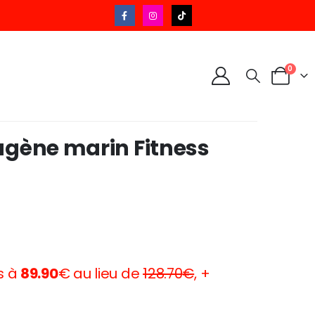
0
agène marin Fitness
ks à
89.90
€ au lieu de
128.70
€
, +