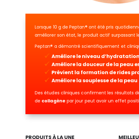
Lorsque 10 g de Peptan® ont été pris quotidienn
améliorer son état, le produit actif surpassant 
Peptan® a démontré scientifiquement et clini
Améliore le niveau d’hydratation
Améliore la douceur de la peau en
Prévient la formation de rides p
Améliore la souplesse de la peau
Des études cliniques confirment les résultats dé
de
collagène
par jour peut avoir un effet posi
PRODUITS À LA UNE
MEILLE