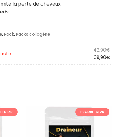
limite la perte de cheveux
ieds
e
,
Pack
,
Packs collagène
Le
42,90
€
eauté
prix
Le
39,90
€
initial
prix
était :
actuel
42,90€.
est :
39,90€.
IT STAR
PRODUIT STAR