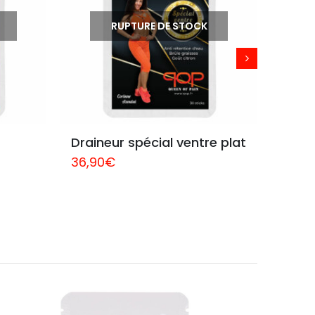
RUPTURE DE STOCK
Draineur spécial ventre plat
Diuré
36,90
€
36,9