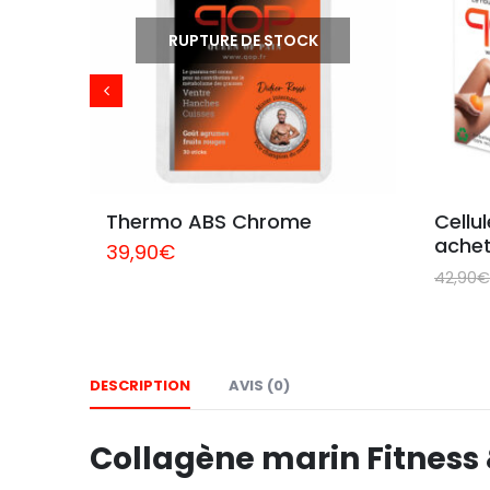
RUPTURE DE STOCK
ss & 
Thermo ABS Chrome
Cellul
achet
39,90
€
42,90
€
DESCRIPTION
AVIS (0)
Collagène marin Fitness