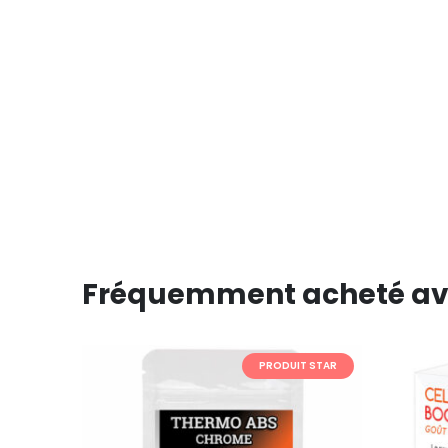
Fréquemment acheté av
T STAR
PRODUIT STAR
PROMO!