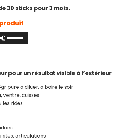
e 30 sticks pour 3 mois.
 produit
Utilisez
les
flèches
haut/bas
pour
eur pour un résultat visible à l’extérieur
augmenter
ou
gr pure à diluer, à boire le soir
diminuer
, ventre, cuisses
le
 les rides
volume.
ndons
nites, articulations