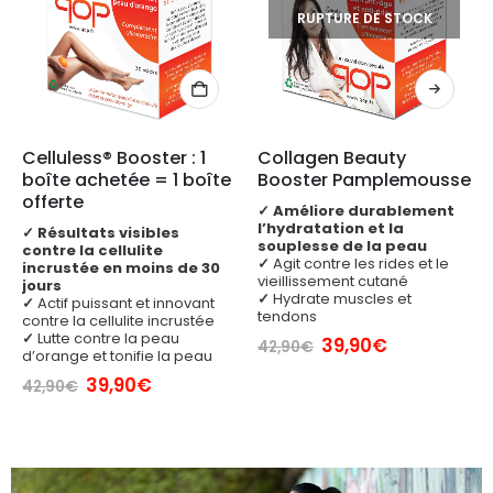
RUPTURE DE STOCK
Celluless® Booster : 1 
Collagen Beauty 
boîte achetée = 1 boîte 
Booster Pamplemousse
offerte
✓
Améliore durablement
l’hydratation et la
✓
Résultats visibles
souplesse de la peau
contre la cellulite
✓
Agit contre les rides et le
incrustée en moins de 30
vieillissement cutané
jours
✓
Hydrate muscles et
✓
Actif puissant et innovant
tendons
contre la cellulite incrustée
✓
Lutte contre la peau
Le
Le
39,90
€
42,90
€
d’orange et tonifie la peau
prix
prix
initial
actuel
Le
Le
39,90
€
42,90
€
était :
est :
prix
prix
42,90€.
39,90€.
initial
actuel
était :
est :
42,90€.
39,90€.