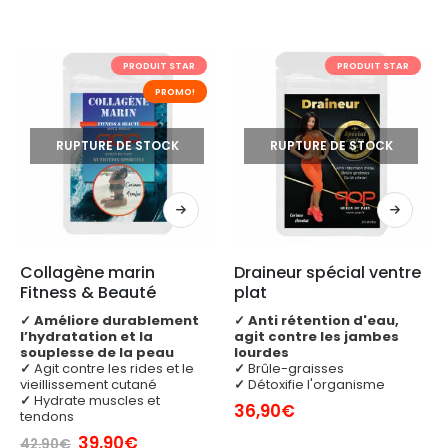
PRODUIT STAR
PRODUIT STAR
PROMO!
RUPTURE DE STOCK
RUPTURE DE STOCK
Collagène marin 
Draineur spécial ventre 
Fitness & Beauté
plat
✓
Améliore durablement
✓
Anti rétention d'eau,
l’hydratation et la
agit contre les jambes
souplesse de la peau
lourdes
✓
Agit contre les rides et le
✓
Brûle-graisses
vieillissement cutané
✓
Détoxifie l'organisme
✓
Hydrate muscles et
36,90
€
tendons
Le
Le
39,90
€
42,90
€