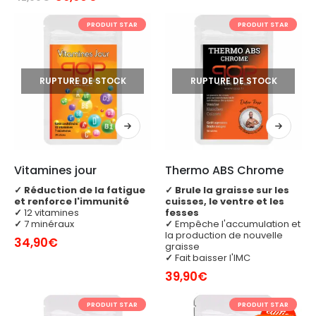
prix
prix
initial
actuel
PRODUIT STAR
PRODUIT STAR
était :
est :
42,90€.
39,90€.
RUPTURE DE STOCK
RUPTURE DE STOCK
Vitamines jour
Thermo ABS Chrome
✓
Réduction de la fatigue
✓
Brule la graisse sur les
et renforce l'immunité
cuisses, le ventre et les
✓
12 vitamines
fesses
✓
7 minéraux
✓
Empêche l'accumulation et
la production de nouvelle
34,90
€
graisse
✓
Fait baisser l'IMC
39,90
€
PRODUIT STAR
PRODUIT STAR