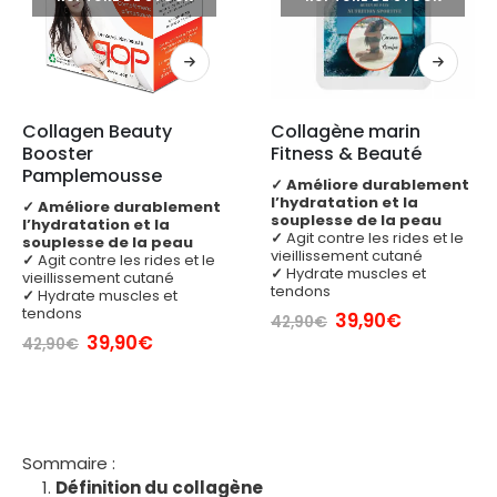
Collagen Beauty 
Collagène marin 
Booster 
Fitness & Beauté
Pamplemousse
✓
Améliore durablement
l’hydratation et la
✓
Améliore durablement
souplesse de la peau
l’hydratation et la
✓
Agit contre les rides et le
souplesse de la peau
vieillissement cutané
✓
Agit contre les rides et le
✓
Hydrate muscles et
vieillissement cutané
tendons
✓
Hydrate muscles et
tendons
Le
Le
39,90
€
42,90
€
prix
prix
Le
Le
39,90
€
42,90
€
initial
actuel
prix
prix
était :
est :
initial
actuel
42,90€.
39,90€.
était :
est :
42,90€.
39,90€.
Sommaire :
Définition du collagène