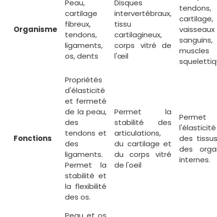
Peau,
Disques
tendons, 
cartilage
intervertébraux,
cartilage,
fibreux,
tissu
Organisme
vaisseaux
tendons,
cartilagineux,
sanguins,
ligaments,
corps vitré de
muscles
os, dents
l'œil
squeletti
Propriétés
d'élasticité
et fermeté
de la peau,
Permet la
Permet
des
stabilité des
l'élasticité
tendons et
articulations,
Fonctions
des tissu
des
du cartilage et
des orga
ligaments.
du corps vitré
internes.
Permet la
de l'oeil
stabilité et
la flexibilité
des os.
Peau et os