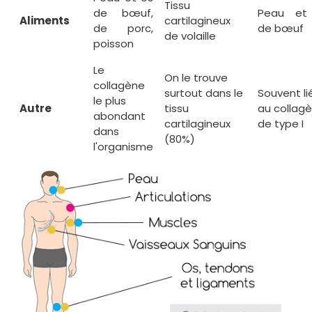
Tissu
de bœuf,
Peau et
Aliments
cartilagineux
de porc,
de bœuf
de volaille
poisson
Le
On le trouve
collagène
surtout dans le
Souvent li
le plus
Autre
tissu
au collag
abondant
cartilagineux
de type I
dans
(80%)
l'organisme