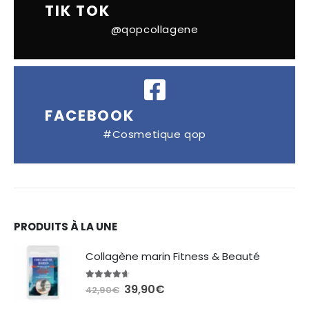
TIK TOK
@qopcollagene
FACEBOOK
#Cosmetique qop
PRODUITS À LA UNE
Collagène marin Fitness & Beauté
4.54
sur 5
Le
Le
39,90
€
42,90
€
prix
prix