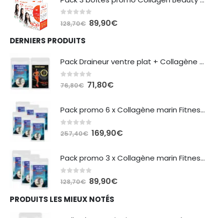
était :
est :
42,90€.
39,90€.
0
sur 5
Le
Le
89,90
€
128,70
€
prix
prix
DERNIERS PRODUITS
initial
actuel
était :
est :
Pack Draineur ventre plat + Collagène marin Fitness & Beauté
128,70€.
89,90€.
0
sur 5
Le
Le
71,80
€
76,80
€
prix
prix
initial
actuel
Pack promo 6 x Collagène marin Fitness & Beauté
était :
est :
76,80€.
71,80€.
0
sur 5
Le
Le
169,90
€
257,40
€
prix
prix
initial
actuel
Pack promo 3 x Collagène marin Fitness & Beauté
était :
est :
257,40€.
169,90€.
0
sur 5
Le
Le
89,90
€
128,70
€
prix
prix
PRODUITS LES MIEUX NOTÉS
initial
actuel
était :
est :