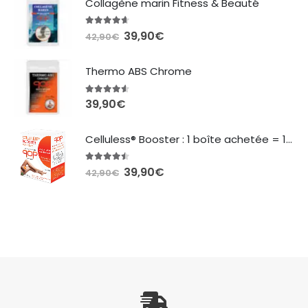
Collagène marin Fitness & Beauté
128,70€.
89,90€.
4.54
sur 5
Le
Le
39,90
€
42,90
€
prix
prix
initial
actuel
Thermo ABS Chrome
était :
est :
42,90€.
39,90€.
4.44
sur 5
39,90
€
Celluless® Booster : 1 boîte achetée = 1 boîte offerte
4.40
sur 5
Le
Le
39,90
€
42,90
€
prix
prix
initial
actuel
était :
est :
42,90€.
39,90€.