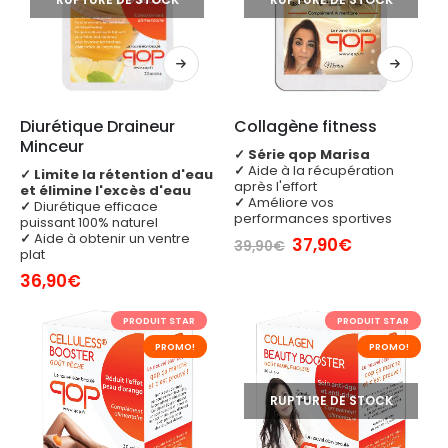
Diurétique Draineur 
Collagène fitness
Minceur
✓
Série qop Marisa
✓
Aide à la récupération
✓
Limite la rétention d'eau
après l'effort
et élimine l'excès d'eau
✓
Améliore vos
✓
Diurétique efficace
performances sportives
puissant 100% naturel
✓
Aide à obtenir un ventre
Le
Le
37,90
€
39,90
€
plat
prix
prix
initial
actuel
36,90
€
était :
est :
39,90€.
37,90€.
PRODUIT STAR
PRODUIT STAR
PROMO!
PROMO!
RUPTURE DE STOCK