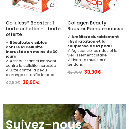
Celluless® Booster : 1 
Collagen Beauty 
boîte achetée = 1 boîte 
Booster Pamplemousse
offerte
✓
Améliore durablement
l’hydratation et la
✓
Résultats visibles
souplesse de la peau
contre la cellulite
✓
Agit contre les rides et le
incrustée en moins de 30
vieillissement cutané
jours
✓
Hydrate muscles et
✓
Actif puissant et innovant
tendons
contre la cellulite incrustée
✓
Lutte contre la peau
Le
Le
39,90
€
42,90
€
d’orange et tonifie la peau
prix
prix
initial
actuel
Le
Le
39,90
€
42,90
€
était :
est :
prix
prix
42,90€.
39,90€.
initial
actuel
était :
est :
42,90€.
39,90€.
Suivez-nous