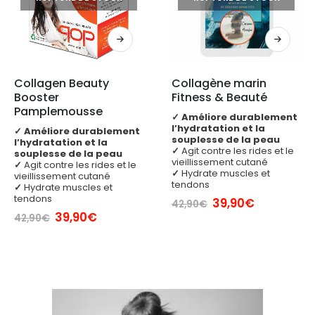
Collagen Beauty 
Collagène marin 
Booster 
Fitness & Beauté
Pamplemousse
✓
Améliore durablement
l’hydratation et la
✓
Améliore durablement
souplesse de la peau
l’hydratation et la
✓
Agit contre les rides et le
souplesse de la peau
vieillissement cutané
✓
Agit contre les rides et le
✓
Hydrate muscles et
vieillissement cutané
tendons
✓
Hydrate muscles et
tendons
Le
Le
39,90
€
42,90
€
prix
prix
Le
Le
39,90
€
42,90
€
initial
actuel
prix
prix
était :
est :
initial
actuel
42,90€.
39,90€.
était :
est :
42,90€.
39,90€.