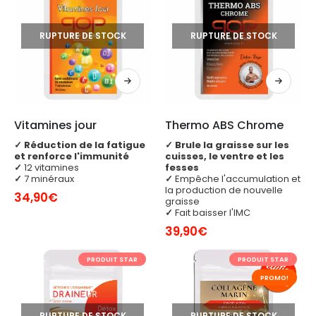
RUPTURE DE STOCK
RUPTURE DE STOCK
Vitamines jour
Thermo ABS Chrome
✓
Réduction de la fatigue
✓
Brule la graisse sur les
et renforce l'immunité
cuisses, le ventre et les
✓
12 vitamines
fesses
✓
7 minéraux
✓
Empêche l'accumulation et
la production de nouvelle
34,90
€
graisse
✓
Fait baisser l'IMC
39,90
€
PRODUIT STAR
PRODUIT STAR
PROMO!
RUPTURE DE STOCK
RUPTURE DE STOCK