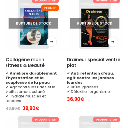
PRODUIT STAR
PRODUIT STAR
PROMO!
RUPTURE DE STOCK
RUPTURE DE STOCK
Collagène marin 
Draineur spécial ventre 
Fitness & Beauté
plat
✓
Améliore durablement
✓
Anti rétention d'eau,
l’hydratation et la
agit contre les jambes
souplesse de la peau
lourdes
✓
Agit contre les rides et le
✓
Brûle-graisses
vieillissement cutané
✓
Détoxifie l'organisme
✓
Hydrate muscles et
36,90
€
tendons
Le
Le
39,90
€
42,90
€
prix
prix
initial
actuel
PRODUIT STAR
PRODUIT STAR
était :
est :
42,90€.
39,90€.