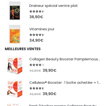
initial
actuel
Draineur spécial ventre plat
était :
est :
42,90€.
39,90€.
4.35
sur 5
36,90
€
Vitamines jour
4.38
sur 5
34,90
€
MEILLEURES VENTES
Collagen Beauty Booster Pamplemousse
3.87
sur 5
Le
Le
39,90
€
42,90
€
prix
prix
initial
actuel
Celluless® Booster : 1 boîte achetée = 1 boîte offerte
était :
est :
42,90€.
39,90€.
4.40
sur 5
Le
Le
39,90
€
42,90
€
prix
prix
initial
actuel
Pack 3 boîtes promo Collagen Beauty Booster