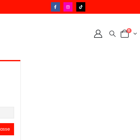
0
passe